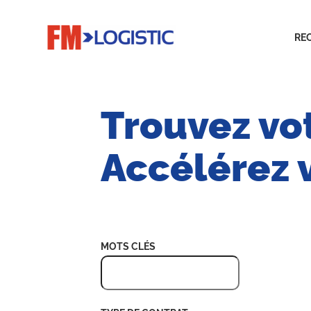
RE
Trouvez vot
Accélérez v
Recherche de postes vacants
MOTS CLÉS