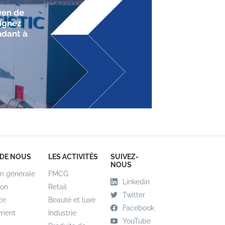
yen de
oignez
ndant à
 DE NOUS
LES ACTIVITÉS
SUIVEZ-
NOUS
on générale
FMCG
Linkedin
ion
Retail
Twitter
ce
Beauté et luxe
Facebook
ment
Industrie
YouTube