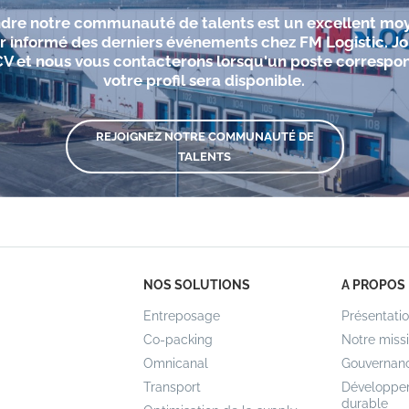
ndre notre communauté de talents est un excellent mo
r informé des derniers événements chez FM Logistic. J
CV et nous vous contacterons lorsqu'un poste correspo
votre profil sera disponible.
REJOIGNEZ NOTRE COMMUNAUTÉ DE
TALENTS
NOS SOLUTIONS
A PROPOS
Entreposage
Présentati
Co-packing
Notre miss
Omnicanal
Gouvernan
Transport
Développe
durable